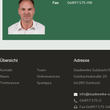
Fax:
06897 575-198
Übersicht
Adresse
Kontakt
Team
Stadtwerke Sulzbach/
News
Onlineservices
Sulzbachtalstraße 20
Trinkwasser
Spartipps
66280 Sulzbach
info@stadtwerke-s
06897 575-0
Fax 06897 575-13